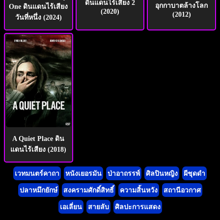
ดินแดนไร้เสียง 2
อุกกาบาตล้างโลก
One ดินแดนไร้เสียง
(2020)
(2012)
วันที่หนึ่ง (2024)
A Quiet Place ดิน
แดนไร้เสียง (2018)
เวทมนตร์คาถา
หนังเยอรมัน
ป่าอาถรรพ์
ศิลปินหญิง
ผีชุดดำ
ปลาหมึกยักษ์
สงครามศักดิ์สิทธิ์
ความสิ้นหวัง
สถานีอวกาศ
เอเลี่ยน
สายลับ
ศิลปะการแสดง