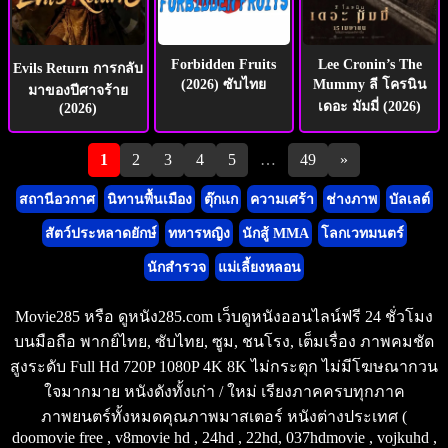
Forbidden Fruits
Lee Cronin’s The
Evils Return การกลับ
(2026) ซับไทย
Mummy ลี โครนิน
มาของปีศาจร้าย
เดอะ มัมมี่ (2026)
(2026)
Pagination
1
2
3
4
5
…
49
»
สถานีอวกาศ
นิทานพื้นเมือง
ตุ๊กแก
ความเศร้า
ช่างภาพ
บัลเลต์
สัตว์ประหลาดยักษ์
ทหารหญิง
นักสู้ MMA
โลกเวทมนตร์
นักสำรวจ
แม่เลี้ยงหลอน
Movie285 หรือ ดูหนัง285.com เว็บดูหนังออนไลน์ฟรี 24 ชั่วโมง
บนมือถือ พากย์ไทย, ซับไทย, ซูม, ชนโรง, เต็มเรื่อง ภาพคมชัด
สูงระดับ Full Hd 720P 1080P 4K 8K ไม่กระตุก ไม่มีโฆษณากวน
ใจมากมาย หนังดังทั้งเก่า / ใหม่ เรียงภาคครบทุกภาค
ภาพยนตร์ทั้งหมดคุณภาพมาสเตอร์ หนังต่างประเทศ (
doomovie free , v8movie hd , 24hd , 22hd, 037hdmovie , vojkuhd ,