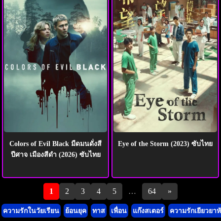
Colors of Evil Black มืดมนดั่งสี
Eye of the Storm (2023) ซับไทย
ปีศาจ เมืองสีดำ (2026) ซับไทย
Pagination
1
2
3
4
5
…
64
»
ความรักในวัยเรียน
ย้อนยุค
ทาส
เพื่อน
แก๊งสเตอร์
ความรักเยียวยาห