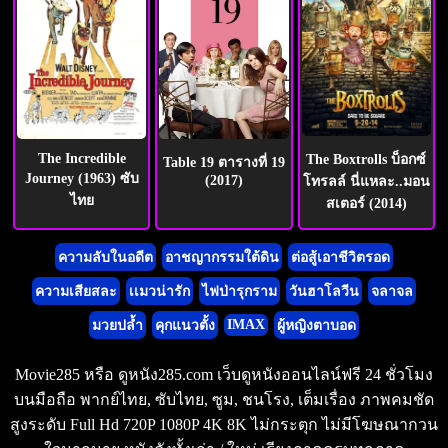
The Incredible
The Boxtrolls บ็อกซ์
Table 19 ตารางที่ 19
Journey (1963) ซับ
(2017)
โทรลล์ นี่แหละ..มอน
ไทย
สเตอร์ (2014)
ความลับในอดีต
อาชญากรรมใต้ดิน
ต่อสู้เอาชีวิตรอด
ความเสียสละ
เเมวน่ารัก
ไฟป่ารุกราม
วันฮาโลวีน
จลาจล
IMAX
มวยปล้ำ
คุกแนวตั้ง
ผู้หญิงตาบอด
Movie285 หรือ ดูหนัง285.com เว็บดูหนังออนไลน์ฟรี 24 ชั่วโมง
บนมือถือ พากย์ไทย, ซับไทย, ซูม, ชนโรง, เต็มเรื่อง ภาพคมชัด
สูงระดับ Full Hd 720P 1080P 4K 8K ไม่กระตุก ไม่มีโฆษณากวน