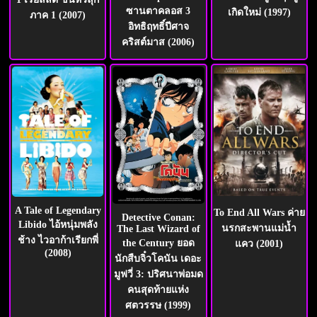
ซานตาคลอส 3
เกิดใหม่ (1997)
ภาค 1 (2007)
อิทธิฤทธิ์ปีศาจ
คริสต์มาส (2006)
A Tale of Legendary
To End All Wars ค่าย
Detective Conan:
Libido ไอ้หนุ่มพลัง
นรกสะพานแม่น้ำ
The Last Wizard of
ช้าง ไวอาก้าเรียกพี่
the Century ยอด
แคว (2001)
(2008)
นักสืบจิ๋วโคนัน เดอะ
มูฟวี่ 3: ปริศนาพ่อมด
คนสุดท้ายแห่ง
ศตวรรษ (1999)