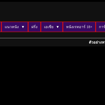
แนวหนัง
ฝรั่ง
เอเชีย
หนังเรทอาร์ 18+
การ
ตัวอย่างห