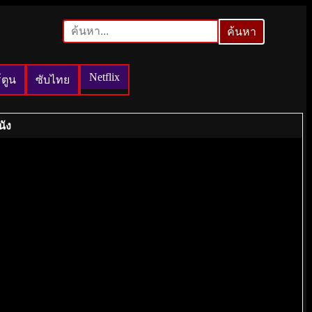
ค้นหา
ค้นหา
Netflix
์ตูน
ซับไทย
นัง