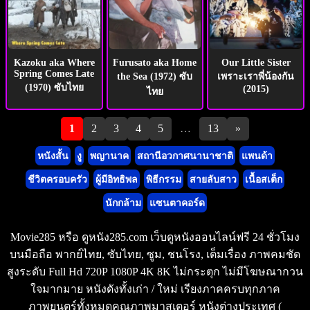
Kazoku aka Where
Furusato aka Home
Our Little Sister
Spring Comes Late
the Sea (1972) ซับ
เพราะเราพี่น้องกัน
(1970) ซับไทย
(2015)
ไทย
Pagination
1
2
3
4
5
…
13
»
หนังสั้น
งู
พญานาค
สถานีอวกาศนานาชาติ
แพนด้า
ชีวิตครอบครัว
ผู้มีอิทธิพล
พิธีกรรม
สายลับสาว
เนื้อสเต็ก
นักกล้าม
แซนตาคอร์ด
Movie285 หรือ ดูหนัง285.com เว็บดูหนังออนไลน์ฟรี 24 ชั่วโมง
บนมือถือ พากย์ไทย, ซับไทย, ซูม, ชนโรง, เต็มเรื่อง ภาพคมชัด
สูงระดับ Full Hd 720P 1080P 4K 8K ไม่กระตุก ไม่มีโฆษณากวน
ใจมากมาย หนังดังทั้งเก่า / ใหม่ เรียงภาคครบทุกภาค
ภาพยนตร์ทั้งหมดคุณภาพมาสเตอร์ หนังต่างประเทศ (