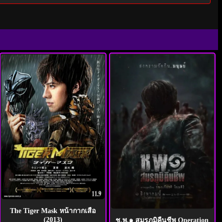
The Tiger Mask หน้ากากเสือ
(2013)
ช.พ.๑ สมรภูมิคืนชีพ Operation