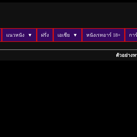
แนวหนัง
ฝรั่ง
เอเชีย
หนังเรทอาร์ 18+
การ
ตัวอย่างห