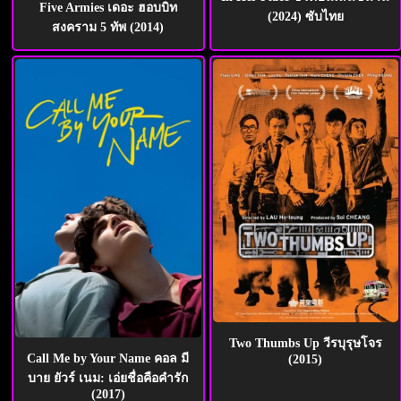
Five Armies เดอะ ฮอบบิท
(2024) ซับไทย
สงคราม 5 ทัพ (2014)
Two Thumbs Up วีรบุรุษโจร
Call Me by Your Name คอล มี
(2015)
บาย ยัวร์ เนม: เอ่ยชื่อคือคำรัก
(2017)