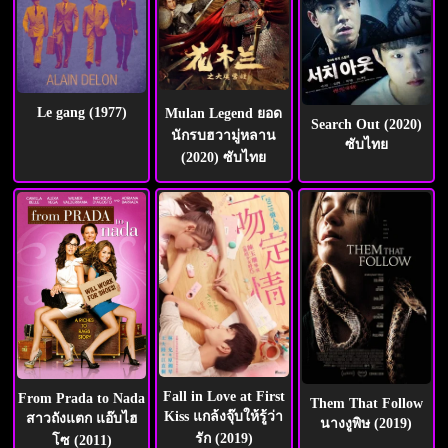
Le gang (1977)
Mulan Legend ยอด
Search Out (2020)
นักรบฮวามู่หลาน
ซับไทย
(2020) ซับไทย
Fall in Love at First
From Prada to Nada
Them That Follow
Kiss แกล้งจุ๊บให้รู้ว่า
สาวถังแตก แอ๊บไฮ
นางงูพิษ (2019)
รัก (2019)
โซ (2011)