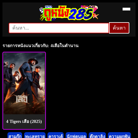
ค้นหา
ค้นหา
รายการหนังแนวเกี่ยวกับ: 4เสือในตำนาน
4 Tigers เสือ (2025)
สามก๊ก
ทะเลทราย
คาราเต้
นักฟุตบอล
ตุ๊กตาลิง
ความผูกพัน