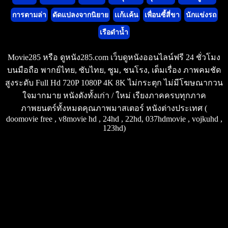
การตามล่า
ดัดแปลงจากนิยาย
เเก้เเค้น
เพื่อนซี้สี่ขา
นักแข่งรถ
เรือดำน้ำ
Movie285 หรือ ดูหนัง285.com เว็บดูหนังออนไลน์ฟรี 24 ชั่วโมง
บนมือถือ พากย์ไทย, ซับไทย, ซูม, ชนโรง, เต็มเรื่อง ภาพคมชัด
สูงระดับ Full Hd 720P 1080P 4K 8K ไม่กระตุก ไม่มีโฆษณากวน
ใจมากมาย หนังดังทั้งเก่า / ใหม่ เรียงภาคครบทุกภาค
ภาพยนตร์ทั้งหมดคุณภาพมาสเตอร์ หนังต่างประเทศ (
doomovie free , v8movie hd , 24hd , 22hd, 037hdmovie , vojkuhd ,
123hd)