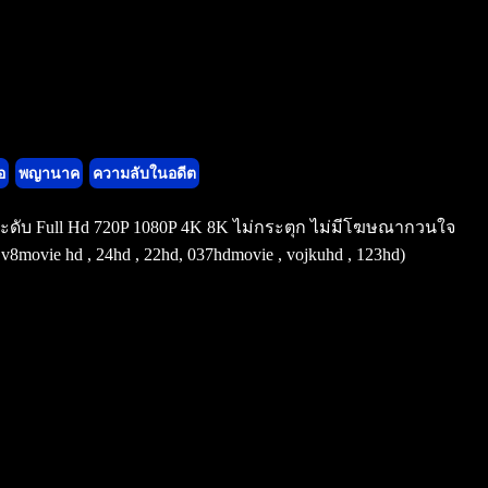
อ
พญานาค
ความลับในอดีต
ูงระดับ Full Hd 720P 1080P 4K 8K ไม่กระตุก ไม่มีโฆษณากวนใจ
ovie hd , 24hd , 22hd, 037hdmovie , vojkuhd , 123hd)