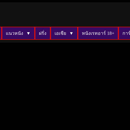
แนวหนัง
ฝรั่ง
เอเชีย
หนังเรทอาร์ 18+
การ