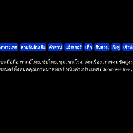
ิดทางเพศ
สายลับอินเดีย
คำสาป
แฮ็กเกอร์
เด็ก
สืบสวน
กังฟู
เจ้าพ่
มงบนมือถือ พากย์ไทย, ซับไทย, ซูม, ชนโรง, เต็มเรื่อง ภาพคมชัดส
ยนตร์ทั้งหมดคุณภาพมาสเตอร์ หนังต่างประเทศ ( doomovie free , v8m