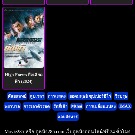
High Forces ยึดเสียด
ฟ้า (2024)
ศัลยแพทย์
ลูปเวลา
การเเสดง
ยอดมนุษย์ ซุปเปอร์ฮีโร่
วีรบุรุษ
Mthai
IMAX
พยาบาล
การเอาตัวรอด
รักสี่เส้า
การเปลี่ยนแปลง
ลอบสังหาร
Movie285 หรือ ดูหนัง285.com เว็บดูหนังออนไลน์ฟรี 24 ชั่วโมง