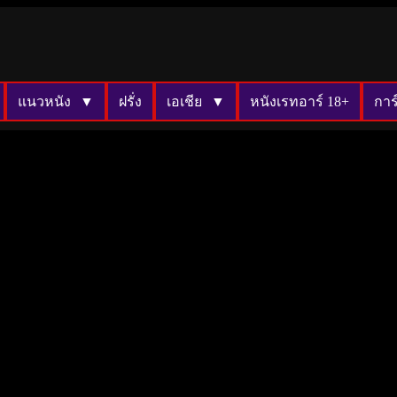
แนวหนัง
ฝรั่ง
เอเชีย
หนังเรทอาร์ 18+
การ