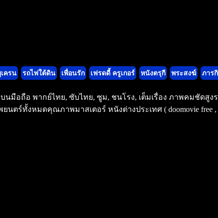
ูเครน
รถไฟใต้ดิน
เพื่อนรัก
เฟรดดี้ ครูเกอร์
หนังตรุกี
พระสงฆ์
ภารกิ
มงบนมือถือ พากย์ไทย, ซับไทย, ซูม, ชนโรง, เต็มเรื่อง ภาพคมชัดส
ยนตร์ทั้งหมดคุณภาพมาสเตอร์ หนังต่างประเทศ ( doomovie free , v8m