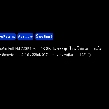
จเสี่ยงตาย
หัวรุนเเรง
นิ้วเขมือบ 8
ูงระดับ Full Hd 720P 1080P 4K 8K ไม่กระตุก ไม่มีโฆษณากวนใจ
ovie hd , 24hd , 22hd, 037hdmovie , vojkuhd , 123hd)