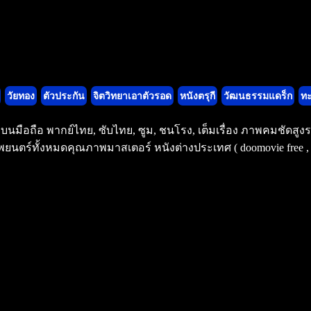
วัยทอง
ตัวประกัน
จิตวิทยาเอาตัวรอด
หนังตรุกี
วัฒนธรรมแดร็ก
ทะ
มงบนมือถือ พากย์ไทย, ซับไทย, ซูม, ชนโรง, เต็มเรื่อง ภาพคมชัดส
ยนตร์ทั้งหมดคุณภาพมาสเตอร์ หนังต่างประเทศ ( doomovie free , v8m