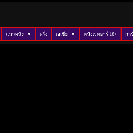
แนวหนัง
ฝรั่ง
เอเชีย
หนังเรทอาร์ 18+
การ