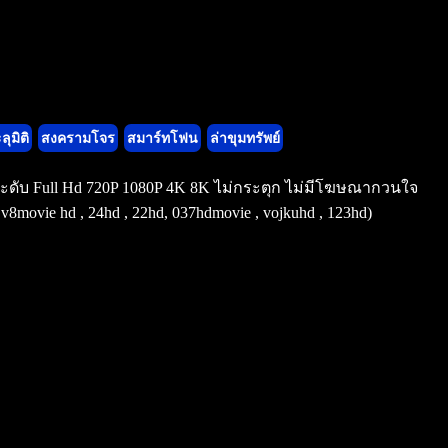
ลุมิติ
สงครามโจร
สมาร์ทโฟน
ล่าขุมทรัพย์
ูงระดับ Full Hd 720P 1080P 4K 8K ไม่กระตุก ไม่มีโฆษณากวนใจ
ovie hd , 24hd , 22hd, 037hdmovie , vojkuhd , 123hd)