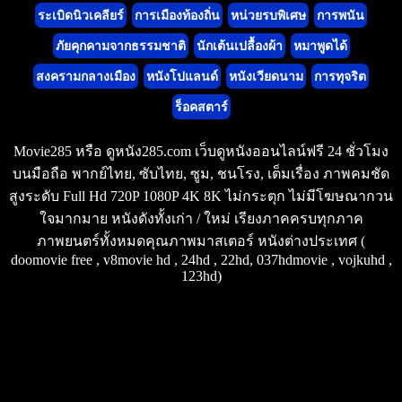
ระเบิดนิวเคลียร์
การเมืองท้องถิ่น
หน่วยรบพิเศษ
การพนัน
ภัยคุกคามจากธรรมชาติ
นักเต้นเปลื้องผ้า
หมาพูดได้
สงครามกลางเมือง
หนังโปแลนด์
หนังเวียดนาม
การทุจริต
ร็อคสตาร์
Movie285 หรือ ดูหนัง285.com เว็บดูหนังออนไลน์ฟรี 24 ชั่วโมง
บนมือถือ พากย์ไทย, ซับไทย, ซูม, ชนโรง, เต็มเรื่อง ภาพคมชัด
สูงระดับ Full Hd 720P 1080P 4K 8K ไม่กระตุก ไม่มีโฆษณากวน
ใจมากมาย หนังดังทั้งเก่า / ใหม่ เรียงภาคครบทุกภาค
ภาพยนตร์ทั้งหมดคุณภาพมาสเตอร์ หนังต่างประเทศ (
doomovie free , v8movie hd , 24hd , 22hd, 037hdmovie , vojkuhd ,
123hd)