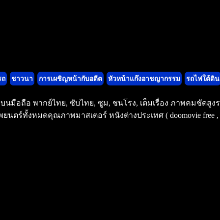
รถ
ชาวนา
การเผชิญหน้ากับอดีต
หัวหน้าแก๊งอาชญากรรม
รถไฟใต้ดิน
มงบนมือถือ พากย์ไทย, ซับไทย, ซูม, ชนโรง, เต็มเรื่อง ภาพคมชัดส
ยนตร์ทั้งหมดคุณภาพมาสเตอร์ หนังต่างประเทศ ( doomovie free , v8m