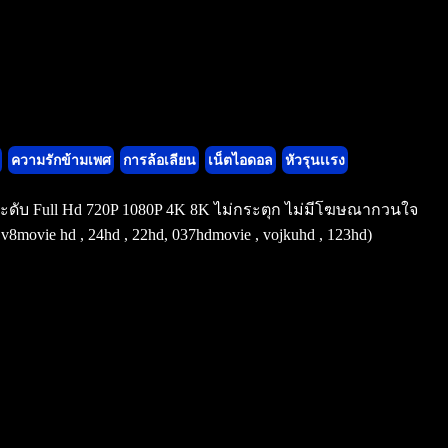
ความรักข้ามเพศ
การล้อเลียน
เน็ตไอดอล
หัวรุนเเรง
ูงระดับ Full Hd 720P 1080P 4K 8K ไม่กระตุก ไม่มีโฆษณากวนใจ
ovie hd , 24hd , 22hd, 037hdmovie , vojkuhd , 123hd)