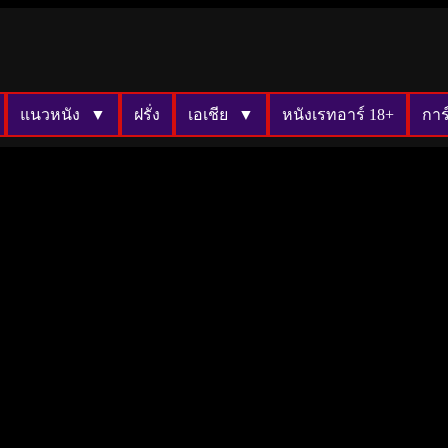
แนวหนัง
ฝรั่ง
เอเชีย
หนังเรทอาร์ 18+
การ