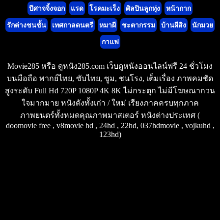
ปีศาจจิ้งจอก
แรด
โรคมะเร็ง
ศิลปินลูกทุ่ง
หน้ากาก
รักต่างชนชั้น
เทศกาลดนตรี
หมาผี
ชะตากรรม
บ้านผีสิง
นักมวย
กาแฟ
Movie285 หรือ ดูหนัง285.com เว็บดูหนังออนไลน์ฟรี 24 ชั่วโมง
บนมือถือ พากย์ไทย, ซับไทย, ซูม, ชนโรง, เต็มเรื่อง ภาพคมชัด
สูงระดับ Full Hd 720P 1080P 4K 8K ไม่กระตุก ไม่มีโฆษณากวน
ใจมากมาย หนังดังทั้งเก่า / ใหม่ เรียงภาคครบทุกภาค
ภาพยนตร์ทั้งหมดคุณภาพมาสเตอร์ หนังต่างประเทศ (
doomovie free , v8movie hd , 24hd , 22hd, 037hdmovie , vojkuhd ,
123hd)