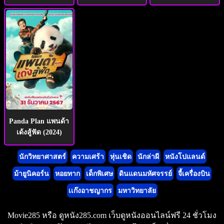
Panda Plan แพนด้า
เด้งสู้ฟัด (2024)
นักวิทยาศาสตร์
ความเศร้า
หุ่นเชิด
นักล่าผี
หนังโปแลนด์
ม้ายูนิคอร์น
หอยทาก
เด็กพิเศษ
ดินแดนมหัศจรรย์
จี้เครื่องบิน
เเก๊งอาชญากร
มหาวิทยาลัย
Movie285 หรือ ดูหนัง285.com เว็บดูหนังออนไลน์ฟรี 24 ชั่วโมง