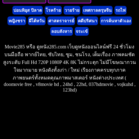
ปอนทิอุส ปิลาต
โรคร้าย
วายร้าย
เทศกาลตรุษจีน
รถไฟ
หญิงชรา
ผีไต้หวัน
ศาสตราจารย์
คดีปริศนา
การค้นหาตัวเอง
ลอบสังหาร
จระเข้
Movie285 หรือ ดูหนัง285.com เว็บดูหนังออนไลน์ฟรี 24 ชั่วโมง
บนมือถือ พากย์ไทย, ซับไทย, ซูม, ชนโรง, เต็มเรื่อง ภาพคมชัด
สูงระดับ Full Hd 720P 1080P 4K 8K ไม่กระตุก ไม่มีโฆษณากวน
ใจมากมาย หนังดังทั้งเก่า / ใหม่ เรียงภาคครบทุกภาค
ภาพยนตร์ทั้งหมดคุณภาพมาสเตอร์ หนังต่างประเทศ (
doomovie free , v8movie hd , 24hd , 22hd, 037hdmovie , vojkuhd ,
123hd)