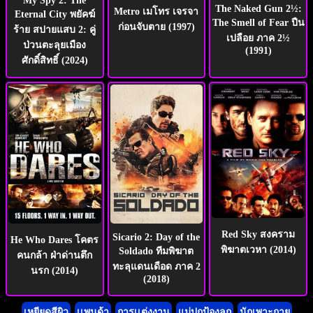
My Spy 2: The
The Naked Gun 2½:
Metro เมโทร เจรจา
Eternal City พยัคฆ์
The Smell of Fear ปืน
ก่อนจับตาย (1997)
ร้าย สปายแสบ 2: คู่
เปลือย ภาค 2½
ป่วนตะลุยเมือง
(1991)
ศักดิ์สิทธิ์ (2024)
Red Sky สงคราม
Sicario 2: Day of the
He Who Dares โคตร
พิฆาตเวหา (2014)
Soldado ทีมพิฆาต
คนกล้า ฝ่าด่านตึก
ทะลุแดนเดือด ภาค 2
นรก (2014)
(2018)
เหยียดสีผิว
เเพนด้า
การเเต่งงาน
แม่ปกป้องลูก
นักเพาะกาย