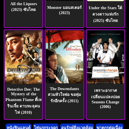
All the Liquors
Monster มอนสเตอร์
Under the Stars ใต้
(2023) ซับไทย
(2023)
ดวงดาวแห่งรัก
(2025) ซับไทย
The Descendants
Detective Dee: The
เพราะอากาศ
Mystery of the
สวมหัวใจพ่อ ขอทุ่ม
เปลี่ยนแปลงบ่อย
Phantom Flame ตี๋เห
รักอีกครั้ง (2011)
Seasons Change
รินเจี๋ย ดาบทะลุคน
(2006)
ไฟ (2010)
หนังฟินแลนด์
ไพ่นกกระจอก
อนุรักษ์สิ่งแวดล้อม
ฆาตกรต่อเนื่อง