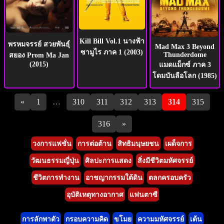
Kill Bill Vol.1 นางฟ้า
พรหมจรรย์ สวยพันธุ์
Mad Max 3 Beyond
ซามูไร ภาค 1 (2003)
Thunderdome
สยอง Prom Ma Jan
(2015)
แมดแม็กซ์ ภาค 3
โดมบันลือโลก (1985)
Pagination
«
1
…
310
311
312
313
314
315
316
»
วงการแฟชั่น
การต่อต้าน
สิทธิมนุษยชน
เผด็จการ
วัฒนธรรมญี่ปุ่น
ศิลปะการแสดง
สิ่งมีชีวิตมหัศจรรย์
ชีวิตการทำงาน
อาชญากรรมใต้ดิน
ตลกครอบครัว
อุบัติเหตุทางอากาศ
แฟนตาซี
การลักพาตัว
กรอบความคิด
ขโมย
ความมหัศจรรย์
เต้น