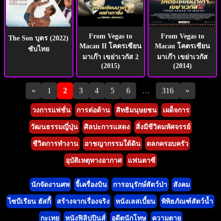
From Vegas to
From Vegas to
The Son บุตร (2022)
Macau II โคตรเซียน
Macau โคตรเซียน
ซับไทย
มาเก๊า เขย่าเวกัส 2
มาเก๊า เขย่าเวกัส
(2015)
(2014)
Pagination
«
1
2
3
4
5
6
…
316
»
วงการแฟชั่น
การต่อต้าน
สิทธิมนุษยชน
เผด็จการ
วัฒนธรรมญี่ปุ่น
ศิลปะการแสดง
สิ่งมีชีวิตมหัศจรรย์
ชีวิตการทำงาน
อาชญากรรมใต้ดิน
ตลกครอบครัว
อุบัติเหตุทางอากาศ
แฟนตาซี
นักจัดงานศพ
จี้เครื่องบิน
การอนุรักษ์สัตว์ป่า
สังคม
ไซบีเรียน ฮัสกี้
สร้างจากเรื่องจริง
หนังเลสเบี้ยน
พิพิธภัณฑ์สัตว์น้ำ
กะเทย
หนังฟิลิปปินส์
อดีตนักโทษ
ความตาย