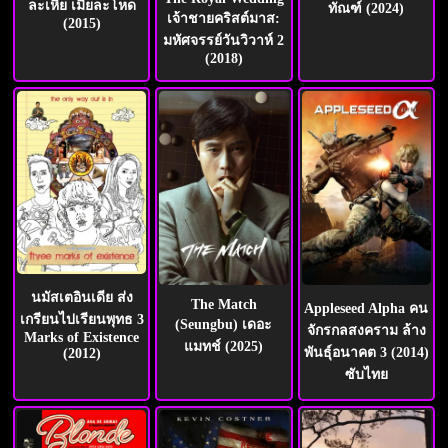
ละเหี่ย เมียละโหด
ทัณฑ์ (2024)
เจ้าชายคริสต์มาส:
(2015)
มหัศจรรย์วันวิวาห์ 2
(2018)
นมัสเตอินเดีย ส่ง
The Match
Appleseed Alpha คน
เกรียนไปเรียนพุทธ 3
(Seungbu) เดอะ
จักรกลสงคราม ล้าง
Marks of Existence
แมทช์ (2025)
พันธุ์อนาคต 3 (2014)
(2012)
ซับไทย