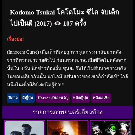
Kodomo Tsukai โคโดโมะ ซึไค จับเด็ก
ไปเป็นผี (2017)
107 ครั้ง
เรื่องย่อ:
(Innocent Curse) เมื่อเด็กที่เคยถูกทารุณกรรมกลับมาหลัง
จากที่พวกเขาหายตัวไป ก่อนพวกเขาจะเสียชีวิตไปหลังจาก
นั้นใน 3 วัน นักข่าวท้องถิ่น ชุนยะ จึงได้เริ่มสืบหาความจริง
ในขณะเดียวกันนั้น นาโอมิ แฟนสาวของเขาก็กำลังเข้าใกล้
หนึ่งในเด็กผีสิงโดยไม่รู้ตัว!!!
ปีศาจ
ผีญี่ปุ่น
Horror สยองขวัญ
หนังญี่ปุ่น
หนังเอเชีย
รายการภาพยนตร์เกี่ยวข้อง