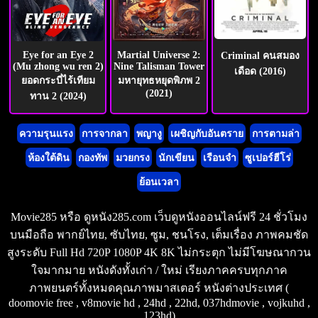
Eye for an Eye 2
Martial Universe 2:
Criminal คนสมอง
(Mu zhong wu ren 2)
Nine Talisman Tower
เดือด (2016)
ยอดกระบี่ไร้เทียม
มหายุทธหยุดพิภพ 2
(2021)
ทาน 2 (2024)
ความรุนแรง
การจากลา
พญางู
เผชิญกับอันตราย
การตามล่า
ห้องใต้ดิน
กองทัพ
มวยกรง
นักเขียน
เรือนจำ
ซูเปอร์ฮีโร่
ย้อนเวลา
Movie285 หรือ ดูหนัง285.com เว็บดูหนังออนไลน์ฟรี 24 ชั่วโมง
บนมือถือ พากย์ไทย, ซับไทย, ซูม, ชนโรง, เต็มเรื่อง ภาพคมชัด
สูงระดับ Full Hd 720P 1080P 4K 8K ไม่กระตุก ไม่มีโฆษณากวน
ใจมากมาย หนังดังทั้งเก่า / ใหม่ เรียงภาคครบทุกภาค
ภาพยนตร์ทั้งหมดคุณภาพมาสเตอร์ หนังต่างประเทศ (
doomovie free , v8movie hd , 24hd , 22hd, 037hdmovie , vojkuhd ,
123hd)