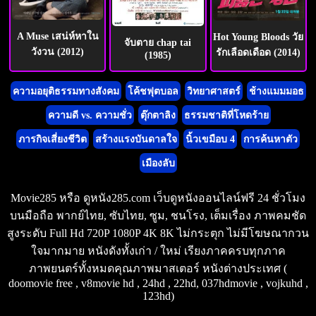
A Muse เสน่ห์หาใน
Hot Young Bloods วัย
จับตาย chap tai
วังวน (2012)
รักเลือดเดือด (2014)
(1985)
ความอยุติธรรมทางสังคม
โค้ชฟุตบอล
วิทยาศาสตร์
ช้างแมมมอธ
ความดี vs. ความชั่ว
ตุ๊กตาลิง
ธรรมชาติที่โหดร้าย
ภารกิจเสี่ยงชีวิต
สร้างแรงบันดาลใจ
นิ้วเขมือบ 4
การค้นหาตัว
เมืองลับ
Movie285 หรือ ดูหนัง285.com เว็บดูหนังออนไลน์ฟรี 24 ชั่วโมง
บนมือถือ พากย์ไทย, ซับไทย, ซูม, ชนโรง, เต็มเรื่อง ภาพคมชัด
สูงระดับ Full Hd 720P 1080P 4K 8K ไม่กระตุก ไม่มีโฆษณากวน
ใจมากมาย หนังดังทั้งเก่า / ใหม่ เรียงภาคครบทุกภาค
ภาพยนตร์ทั้งหมดคุณภาพมาสเตอร์ หนังต่างประเทศ (
doomovie free , v8movie hd , 24hd , 22hd, 037hdmovie , vojkuhd ,
123hd)