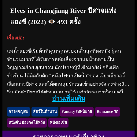
Elves in Changjiang River ปีศาจแห่ง
แยงซี (2022)
493 ครั้ง
เรื่องย่อ:
แม่น้ำแยงซีเริ่มต้นที่คุนหลุนจวบจนสิ้นสุดที่ตงหมิง ผู้คน
จำนวนมากที่ได้รับการหล่อเลี้ยงจากแม่น้ำกลายเป็น
วิญญาณร้าย สุยหยวน นักปราชญ์ที่เข้ามายังปักกิ่งเพื่อ
ร่ำเรียน ได้ติดกับดัก “หม้อไฟนกเป็ดน้ำ”ของ เจียงเสี่ยวอวี๋
เงือกสาวปีศาจ และได้ตกหลุมรักเธอเข้าอย่างจัง ตงฟางสิงอ
วิ๋น นักล่าปีศาจได้ช่วยสุยหยวนไว้ แต่กลับพบว่าทั้งหมดนี้
อ่านเพิ่มเติม
เกิดจากปลาปีศาจร้ายโบราณ แม่น้ำที่กำลังเดือด ผู้คนที่
กำลังดิ้นรน การต่อสู้เพื่อช่วยชีวิตผู้คนและความรักได้เริ่ม
การผจญภัย
สัตว์ในตำนาน
Fantasy เทพนิยาย
Romance รัก
ต้นที่แม่น้ำแห่งนี้...
หนังจีน ฮ่องกง ไต้หวัน
หนังเอเชีย