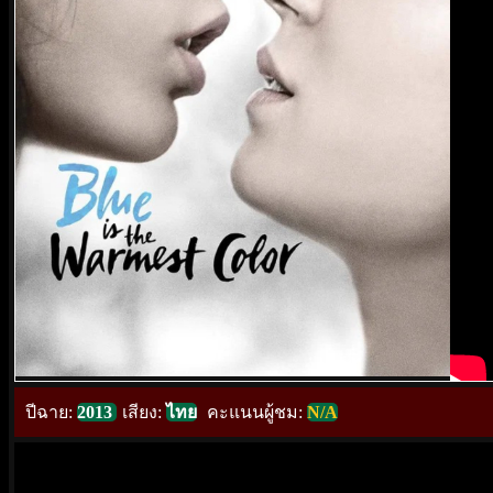
ปีฉาย:
2013
เสียง:
ไทย
คะแนนผู้ชม:
N/A