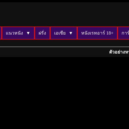
แนวหนัง
ฝรั่ง
เอเชีย
หนังเรทอาร์ 18+
การ
ตัวอย่างห