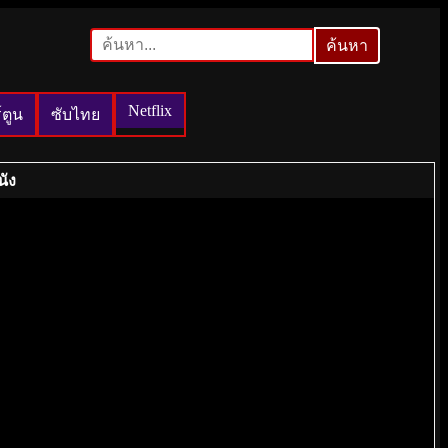
ค้นหา
ค้นหา
Netflix
์ตูน
ซับไทย
นัง