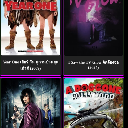
Year One เยียร์ วัน คู่กวนป่วนยุค
I Saw the TV Glow จิตจ้องจอ
(2024)
เก๋าส์ (2009)