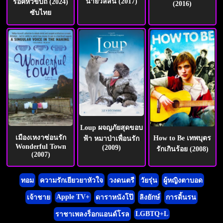
นายวิลสัน (2017)
ร็อคหัวขบถ (2024)
(2016)
ซับไทย
Loup ผจญภัยสุดขอบ
เมืองเหงาซ่อนรัก
How to Be เทพบุตร
ฟ้า หมาป่าเพื่อนรัก
Wonderful Town
(2009)
รักเกินร้อย (2008)
(2007)
ทอม
ความรักเยียวยาหัวใจ
วงดนตรี
วัยรุ่น
ผู้หญิงตาบอด
Apple TV+
เจ้าชาย
ดาราหนังโป๊
ลิงยักษ์
การดิ้นรน
LGBTQ+L
ราชาเพลงร็อกแอนด์โรล